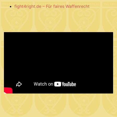
fight4right.de – Für faires Waffenrecht