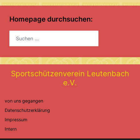
Homepage durchsuchen:
Suchen
nach:
S
p
o
r
t
s
c
h
ü
t
z
e
n
v
e
r
e
i
n
L
e
u
t
e
n
b
a
c
h
e
.
V
.
von uns gegangen
Datenschutzerklärung
Impressum
Intern