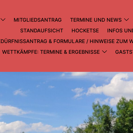
MITGLIEDSANTRAG
TERMINE UND NEWS
STANDAUFSICHT
HOCKETSE
INFOS U
DÜRFNISSANTRAG & FORMULARE / HINWEISE ZUM 
WETTKÄMPFE: TERMINE & ERGEBNISSE
GASTS