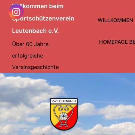
Zum
Willkommen beim
Sportschützenverein
Inhalt
WILLKOMMEN
Leutenbach e.V.
springen
HOMEPAGE BE
Über 60 Jahre
erfolgreiche
Vereinsgeschichte