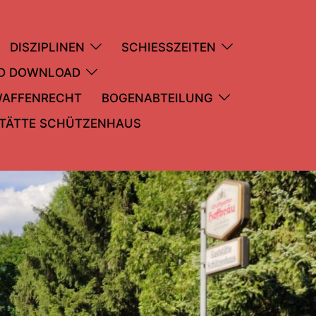
DISZIPLINEN
SCHIESSZEITEN
ND DOWNLOAD
WAFFENRECHT
BOGENABTEILUNG
TÄTTE SCHÜTZENHAUS