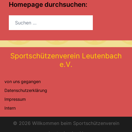
Homepage durchsuchen:
Suchen
nach:
S
p
o
r
t
s
c
h
ü
t
z
e
n
v
e
r
e
i
n
L
e
u
t
e
n
b
a
c
h
e
.
V
.
von uns gegangen
Datenschutzerklärung
Impressum
Intern
© 2026 Willkommen beim Sportschützenverein