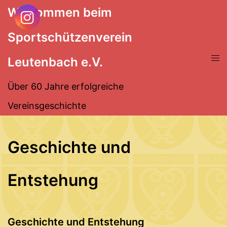
Zum
Willkommen beim
Inhalt
Sportschützenverein
springen
Men
Leutenbach e.V.
ums
Über 60 Jahre erfolgreiche
Vereinsgeschichte
Geschichte und
Entstehung
Geschichte und Entstehung